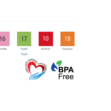
embe
Fıstık
Turuncu
Kırmızı
Yeşili