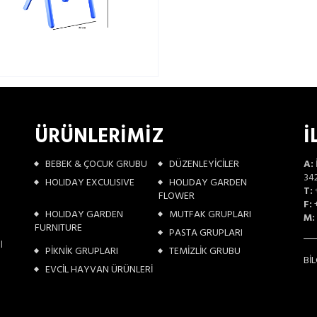
ÜRÜNLERİMİZ
İ
BEBEK & ÇOCUK GRUBU
DÜZENLEYİCİLER
A:
342
HOLIDAY EXCULISIVE
HOLIDAY GARDEN
T:
FLOWER
F:
+
HOLIDAY GARDEN
MUTFAK GRUPLARI
M:
FURNITURE
PASTA GRUPLARI
l
PİKNİK GRUPLARI
TEMİZLİK GRUBU
Bİ
EVCİL HAYVAN ÜRÜNLERİ