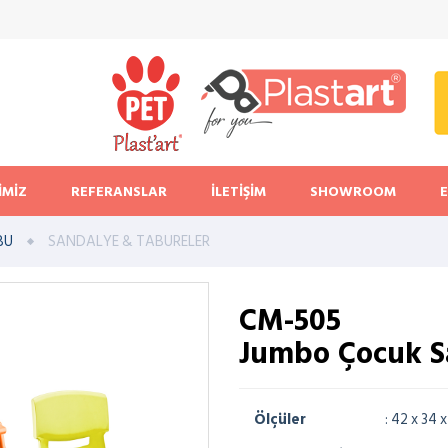
İMİZ
REFERANSLAR
İLETİŞİM
SHOWROOM
BU
SANDALYE & TABURELER
CM-505
Jumbo Çocuk S
Ölçüler
: 42 x 34 