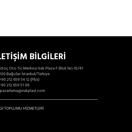
LETİŞİM BİLGİLERİ
İstoç Oto Tic.Merkezi Irak Plaza F Blok No:10/41
00 Bağcılar-İstanbul/Türkiye
+90 212 659 54 12 (Pbx)
90 212 659 51 08
pazarlama@irakplast.com
LGİ TOPLUMU HİZMETLERİ