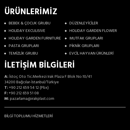
ÜRÜNLERİMİZ
BEBEK & ÇOCUK GRUBU
DÜZENLEYİCİLER
HOLIDAY EXCULISIVE
HOLIDAY GARDEN FLOWER
HOLIDAY GARDEN FURNITURE
MUTFAK GRUPLARI
PASTA GRUPLARI
PİKNİK GRUPLARI
TEMİZLİK GRUBU
EVCİL HAYVAN ÜRÜNLERİ
İLETİŞİM BİLGİLERİ
A:
İstoç Oto Tic.Merkezi Irak Plaza F Blok No:10/41
34200 Bağcılar-İstanbul/Türkiye
T:
+90 212 659 54 12 (Pbx)
F:
+90 212 659 51 08
M:
pazarlama@irakplast.com
BİLGİ TOPLUMU HİZMETLERİ