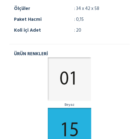
Ölçüler
: 34 x 42 x 58
Paket Hacmi
: 0,15
Koli içi Adet
: 20
ÜRÜN RENKLERİ
Beyaz