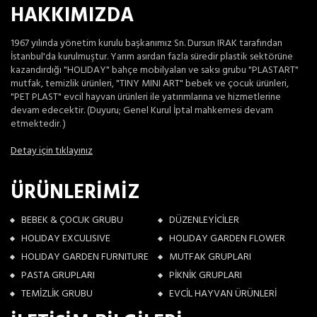
HAKKIMIZDA
1967 yılında yönetim kurulu başkanımız Sn. Dursun IRAK tarafından
İstanbul'da kurulmuştur. Yarım asırdan fazla süredir plastik sektörüne
kazandırdığı "HOLIDAY" bahçe mobilyaları ve saksı grubu "PLASTART"
mutfak, temizlik ürünleri, "TINY MINI ART" bebek ve çocuk ürünleri,
"PET PLAST" evcil hayvan ürünleri ile yatırımlarına ve hizmetlerine
devam edecektir. (Duyuru; Genel Kurul İptal mahkemesi devam
etmektedir. )
Detay için tıklayınız
ÜRÜNLERİMİZ
BEBEK & ÇOCUK GRUBU
DÜZENLEYİCİLER
HOLIDAY EXCULISIVE
HOLIDAY GARDEN FLOWER
HOLIDAY GARDEN FURNITURE
MUTFAK GRUPLARI
PASTA GRUPLARI
PİKNİK GRUPLARI
TEMİZLİK GRUBU
EVCİL HAYVAN ÜRÜNLERİ